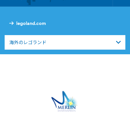
Foo
Nav
legoland.com
海外のレゴランド