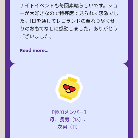
ナイトイベントも毎回素晴らしいです。ショ
ーが大好きなので特等席で見られて感激でし
た。1日を通してレゴランドの至れり尽くせ
りのおもてなしに感動しました。ありがとう
ございました。
Read more…
Q. 最後に一言
まさにサイコー！な1日でした。私達家族に
とって一生忘れられない夏の思い出になりま
した。
暑い中笑顔で対応してくださった全てのスタ
ッフの皆様に感謝申し上げます。
【参加メンバー】
母、長男（13）、
次男（11）