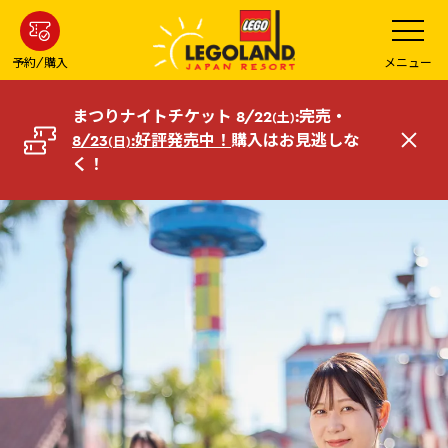
メ
メ
ニ
イ
ュ
ー
ン
予約/購入
メニュー
を
コ
開
く
ン
まつりナイトチケット 8/22
:完売・
(土)
テ
8/23
:好評発売中！
購入はお見逃しな
(日)
閉
ン
く！
じ
ツ
る
へ
VIPツアー