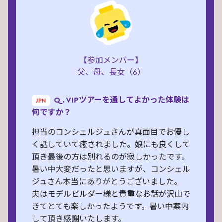
コンシェルジュさんも凄く笑顔が素敵で、子
ども達にも事細かく気にかけてくれたり、と
にかくVIPでしか出来ないことをオススメし
てくれたりと、時間が足りないくらいでし
【参加メンバー】
た！
父、母、長女（6）
またいつか行ける時が来たら、VIPに関わら
ず、レゴランド・ジャパンを思う存分楽しみ
たいです！！ありがとうございました！！
Q. VIPツアーを通してよかった体験は
JPN
何ですか？
担当のコンシェルジュさんが真面目でお優し
く話していて癒されました。娘にも良くして
頂き最後の方は別れるのが寂しかったです。
暑い中大変だったと思いますが、コンシェル
ジュさん本当にありがとうございました。
夫はモデルビルダー様と貴重なお話が沢山で
きてとても楽しかったようです。暑い中案内
して頂き感謝いたします。