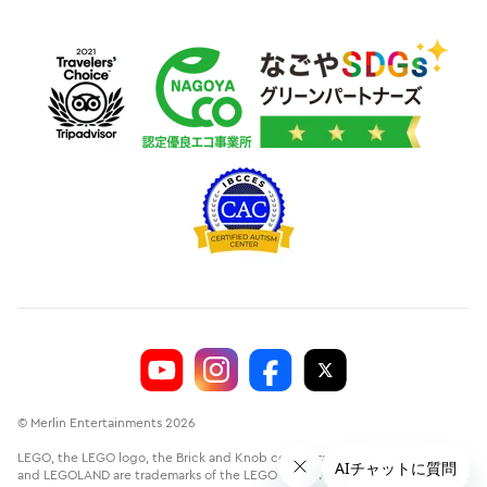
© Merlin Entertainments 2026
LEGO, the LEGO logo, the Brick and Knob configurations, the Minifigure
and LEGOLAND are trademarks of the LEGO Group.©2026 The LEGO Group.