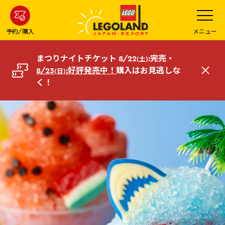
メ
メ
ニ
イ
ュ
ー
ン
予約/購入
メニュー
を
コ
開
く
ン
まつりナイトチケット 8/22
:完売・
(土)
テ
8/23
:好評発売中！
購入はお見逃しな
(日)
閉
ン
く！
じ
ツ
る
へ