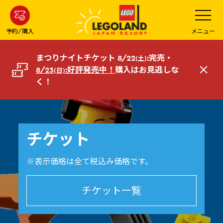
メ
メ
ニ
イ
ュ
ー
ン
予約/購入
メニュー
を
コ
開
く
ン
まつりナイトチケット 8/22
:完売・
(土)
テ
8/23
:好評発売中！
購入はお見逃しな
(日)
閉
ン
く！
じ
ツ
る
へ
チケット
※表示価格は全て税込み価格です。
チケット一覧