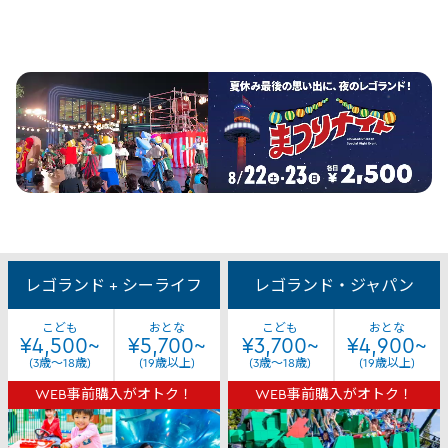
Tickets
&
レゴランド + シーライフ
レゴランド・ジャパン
Passes
こども
おとな
こども
おとな
¥4,500~
¥5,700~
¥3,700~
¥4,900~
(3歳～18歳)
(19歳以上)
(3歳～18歳)
(19歳以上)
WEB事前購入がオトク！
WEB事前購入がオトク！