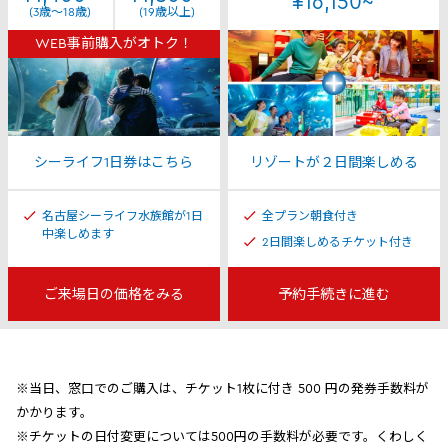
¥16,150~
(3歳～18歳)
(19歳以上)
WEB事前購入がオトク！
シーライフ1日券はこちら
リゾートが２日間楽しめる
名古屋シーライフ水族館が1日
全プラン朝食付き
中楽しめます
2日間楽しめるチケット付き
ご来場日の価格をみる
予約手続きに進む
※当日、窓口でのご購入は、チケット1枚に付き 500 円の発券手数料が
かかります。
※チケットの日付変更については500円の手数料が必要です。くわしく