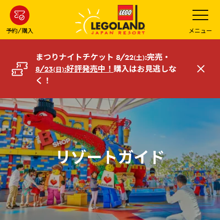
メ
メ
ニ
イ
ュ
ー
ン
予約/購入
メニュー
を
コ
開
く
ン
まつりナイトチケット 8/22
:完売・
(土)
テ
8/23
:好評発売中！
購入はお見逃しな
(日)
閉
ン
く！
じ
ツ
る
へ
リゾートガイド