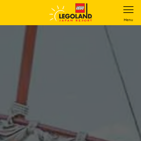
下
打
开
一
网
站
步
Menu
菜
主
单
要
内
容