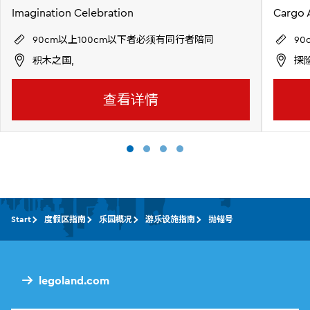
Imagination Celebration
Cargo 
90cm以上100cm以下者必须有同行者陪同
9
积木之国,
探险
查看详情
Start
度假区指南
乐园概况
游乐设施指南
抛锚号
legoland.com