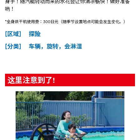
身手！随汽艇转动而来的水花会让你清凉畅快！做好准备
哟！
*全身烘干机使用费：300日元（随季节设置地点可能会发生变化。）
[区域] 探险
[分类] 车辆，旋转，会淋湿
这里注意到了!