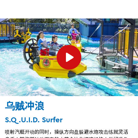
乌贼冲浪
S.Q.U.I.D. Surfer
喷射汽艇开动的同时，操纵方向盘躲避水炮攻击练就灵活