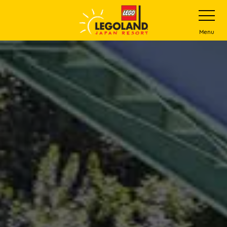
下
打
开
一
网
站
步
Menu
菜
主
单
要
内
容