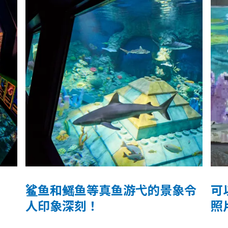
鲨鱼和鳐鱼等真鱼游弋的景象令
可
人印象深刻！
照