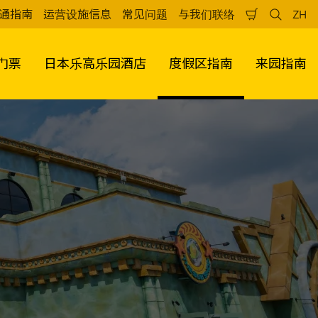
通指南
运营设施信息
常见问题
与我们联络
ZH
购
检
中
物
索
文
车
（
门票
日本乐高乐园酒店
度假区指南
来园指南