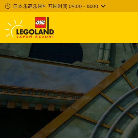
下
日本乐高乐园®: 开园时间 09:00 - 18:00
一
步
主
要
内
容