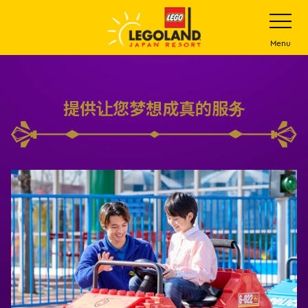
下
打
开
一
网
站
步
Menu
菜
主
单
要
内
提供让您梦想成真的服务
容