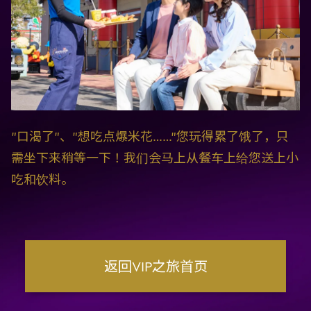
"口渴了"、"想吃点爆米花……"您玩得累了饿了，只
需坐下来稍等一下！我们会马上从餐车上给您送上小
吃和饮料。
返回VIP之旅首页