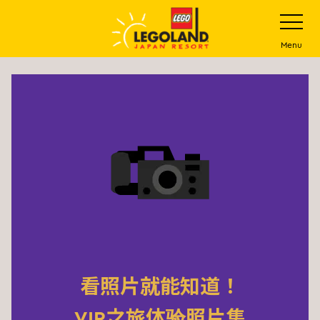
下
打
开
一
网
站
步
Menu
菜
主
单
要
内
容
看照片就能知道！
VIP之旅体验照片集