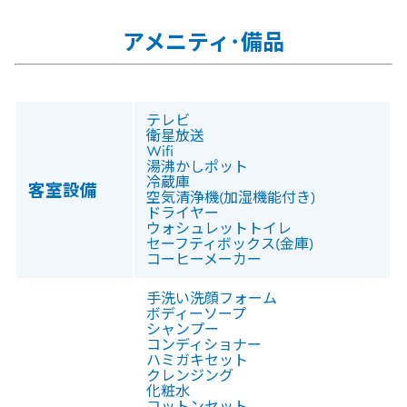
アメニティ･備品
テレビ
衛星放送
Wifi
湯沸かしポット
冷蔵庫
客室設備
空気清浄機(加湿機能付き)
ドライヤー
ウォシュレットトイレ
セーフティボックス(金庫)
コーヒーメーカー
手洗い洗顔フォーム
ボディーソープ
シャンプー
コンディショナー
ハミガキセット
クレンジング
化粧水
コットンセット