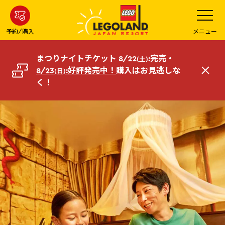
メ
メ
ニ
イ
ュ
ー
ン
予約/購入
メニュー
を
コ
開
く
ン
まつりナイトチケット 8/22
:完売・
(土)
テ
8/23
:好評発売中！
購入はお見逃しな
(日)
閉
ン
く！
じ
ツ
る
へ