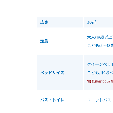
広さ
30㎡
大人(19歳以上
定員
こども(3～18
クイーンベッド(幅
ベッドサイズ
こども用2段ベッド
*推奨身長150㎝ 
バス・トイレ
ユニットバス