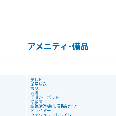
アメニティ･備品
テレビ
衛星放送
電話
Wifi
湯沸かしポット
冷蔵庫
空気清浄機(加湿機能付き)
ドライヤー
ウォシュレットトイレ