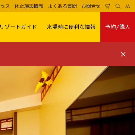
クセス
休止施設情報
よくある質問
お問合せ
JA
買
検
日
い
索
本
物
す
語
か
る
リゾートガイド
来場時に便利な情報
予約/購入
ご
閉
じ
る