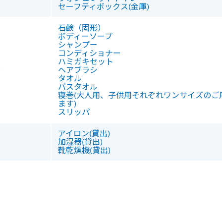
セーフティボックス(金庫)
石鹸（固形）
ボディーソープ
シャンプー
コンディショナー
ハミガキセット
ィ
ヘアブラシ
タオル
バスタオル
寝巻(大人用、子供用それぞれワンサイズのご
ます)
スリッパ
アイロン(貸出)
加湿器(貸出)
靴乾燥機(貸出)