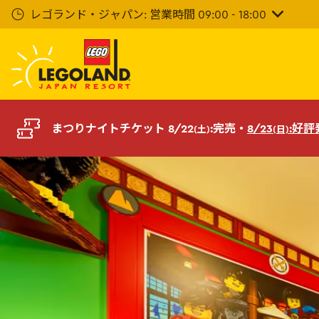
メ
レゴランド・ジャパン: 営業時間 09:00 - 18:00
イ
ン
コ
ン
テ
ン
ツ
まつりナイトチケット 8/22
:完売・
8/23
:好
(土)
(日)
へ