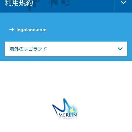
利用規約
Tog
Foo
Nav
legoland.com
海外のレゴランド