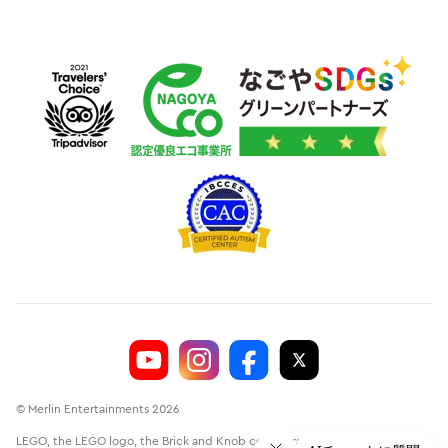
© Merlin Entertainments 2026
LEGO, the LEGO logo, the Brick and Knob configurations, the Minifigure