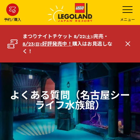
メ
メ
ニ
イ
ュ
ー
ン
予約/購入
メニュー
を
コ
開
く
ン
まつりナイトチケット 8/22
:完売・
(土)
テ
8/23
:好評発売中！
購入はお見逃しな
(日)
閉
ン
く！
じ
ツ
る
へ
よくある質問（名古屋シー
ライフ水族館）