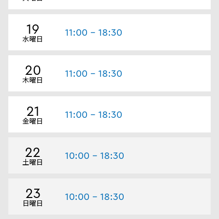
19
11:00 - 18:30
水曜日
20
11:00 - 18:30
木曜日
21
11:00 - 18:30
金曜日
22
10:00 - 18:30
土曜日
23
10:00 - 18:30
日曜日