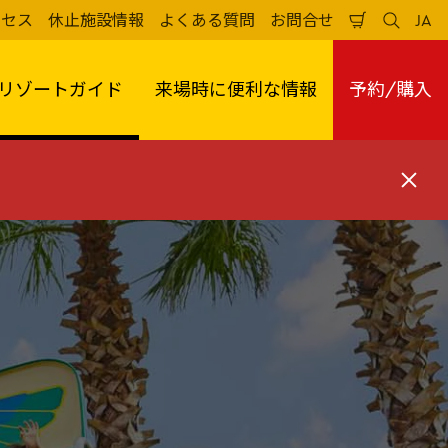
クセス
休止施設情報
よくある質問
お問合せ
JA
買
検
日
い
索
本
物
す
語
か
る
リゾートガイド
来場時に便利な情報
予約/購入
ご
閉
じ
る