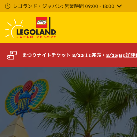
メ
レゴランド・ジャパン: 営業時間 09:00 - 18:00
イ
ン
コ
ン
テ
ン
ツ
まつりナイトチケット 8/22
:完売・
8/23
:好
(土)
(日)
へ