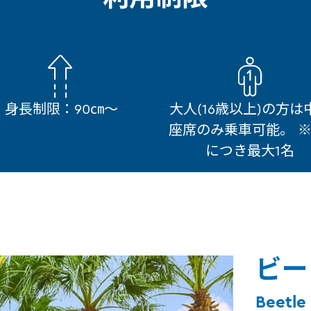
身長制限：90㎝～
大人(16歳以上)の方は
座席のみ乗車可能。 ※
につき最大1名
ビー
Beetle