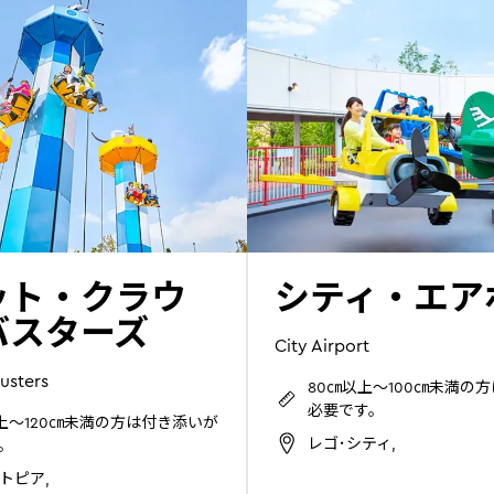
ット・クラウ
シティ・エア
バスターズ
City Airport
usters
80㎝以上～100㎝未満の
必要です。
以上～120㎝未満の方は付き添いが
レゴ･シティ,
。
トピア,