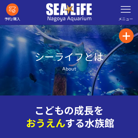
メ
メ
イ
ニ
ン
ュ
ー
コ
メニュー
予約/購入
を
ン
開
く
テ
ン
ツ
へ
シーライフとは
About
こどもの成長を
おうえん
する水族館