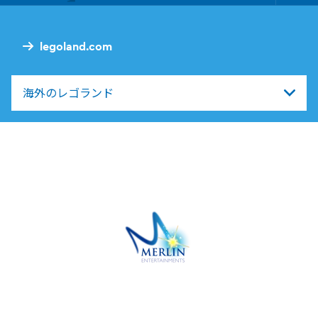
Foo
Nav
legoland.com
海外のレゴランド