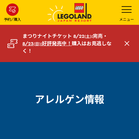
メ
メ
ニ
イ
ュ
ー
ン
予約/購入
メニュー
を
コ
開
く
ン
まつりナイトチケット 8/22
:完売・
(土)
テ
8/23
:好評発売中！
購入はお見逃しな
(日)
閉
ン
く！
じ
ツ
る
へ
アレルゲン情報