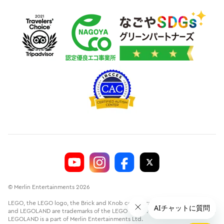
© Merlin Entertainments 2026
LEGO, the LEGO logo, the Brick and Knob configurations, the Minifigure
and LEGOLAND are trademarks of the LEGO Group.©2026 The LEGO Group.
LEGOLAND is a part of Merlin Entertainments Ltd.