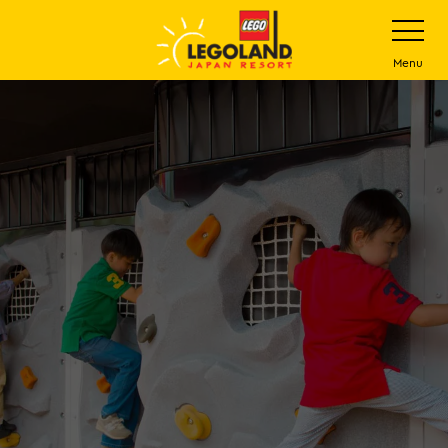
下
打
开
一
网
站
步
Menu
菜
主
单
要
内
容