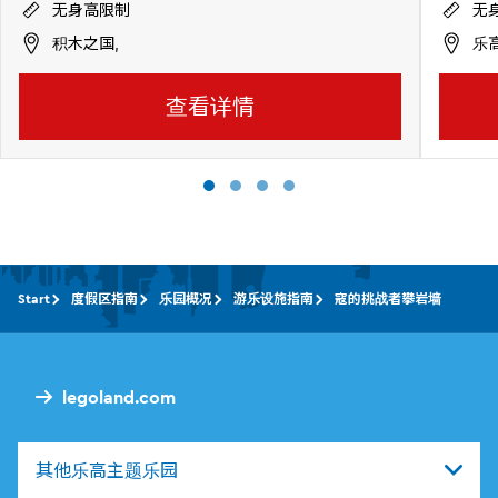
无身高限制
无
积木之国,
乐
查看详情
Start
度假区指南
乐园概况
游乐设施指南
寇的挑战者攀岩墙
legoland.com
其他乐高主题乐园