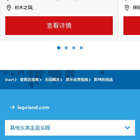
积木之国,
探险
查看详情
Start
度假区指南
乐园概况
游乐设施指南
默林的挑战
legoland.com
其他乐高主题乐园