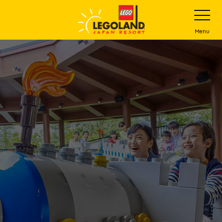
下
打
开
一
网
站
步
Menu
菜
主
单
要
内
容