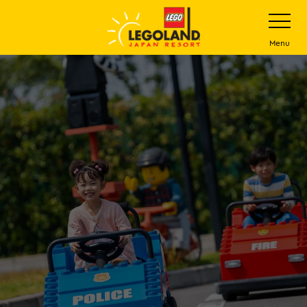
下
打
开
一
网
站
步
Menu
菜
主
单
要
内
容