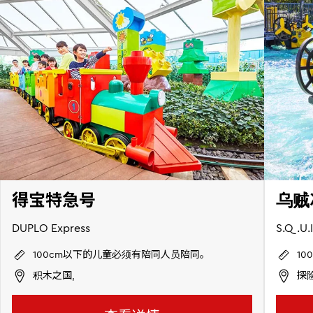
得宝特急号
乌贼
DUPLO Express
S.Q.U.I
100cm以下的儿童必须有陪同人员陪同。
1
积木之国,
探险