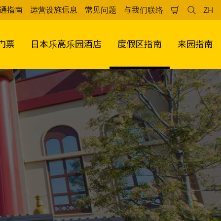
通指南
运营设施信息
常见问题
与我们联络
ZH
购
检
中
物
索
文
车
（
门票
日本乐高乐园酒店
度假区指南
来园指南