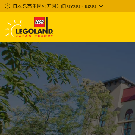
下
日本乐高乐园®: 开园时间 09:00 - 18:00
一
步
主
要
内
容