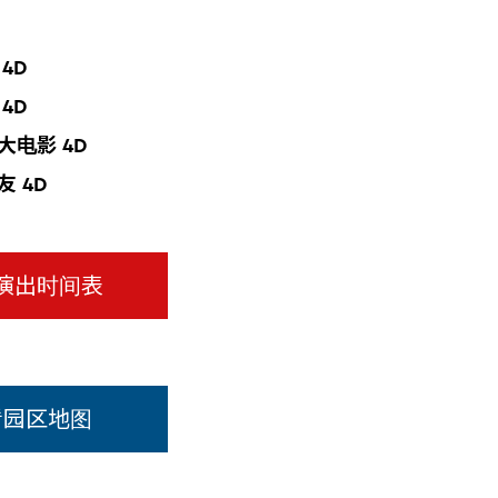
4D
4D
大电影 4D
友 4D
演出时间表
看园区地图