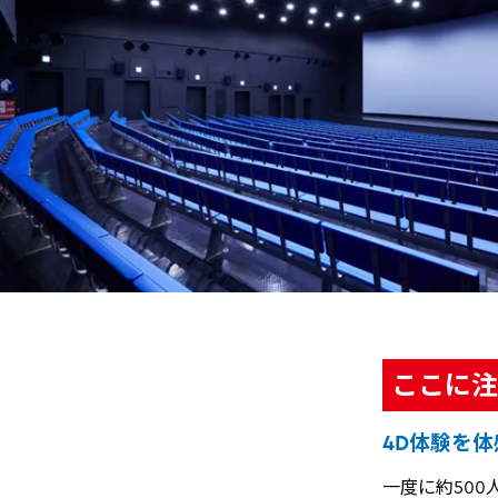
ここに注
4D体験を
一度に約50