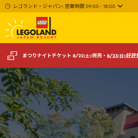
メ
レゴランド・ジャパン: 営業時間 09:00 - 18:00
イ
ン
コ
ン
テ
ン
ツ
まつりナイトチケット 8/22
:完売・
8/23
:好
(土)
(日)
へ