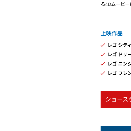
る4Dムービ
上映作品
レゴ シティ
レゴ ドリー
レゴ ニンジ
レゴ フレン
ショース