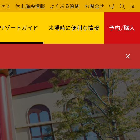
クセス
休止施設情報
よくある質問
お問合せ
JA
買
検
日
い
索
本
物
す
語
か
る
リゾートガイド
来場時に便利な情報
予約/購入
ご
閉
じ
る