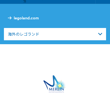
Foo
Nav
legoland.com
海外のレゴランド