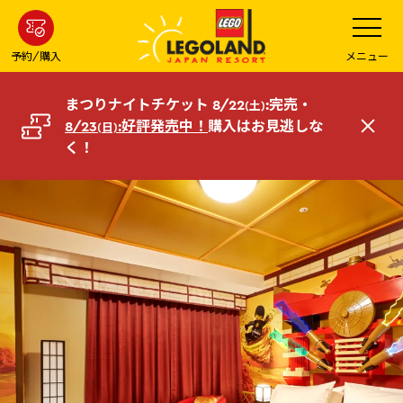
メ
メ
ニ
イ
ュ
ー
ン
予約/購入
メニュー
を
コ
開
く
ン
まつりナイトチケット 8/22
:完売・
(土)
テ
8/23
:好評発売中！
購入はお見逃しな
(日)
閉
ン
く！
じ
ツ
る
へ