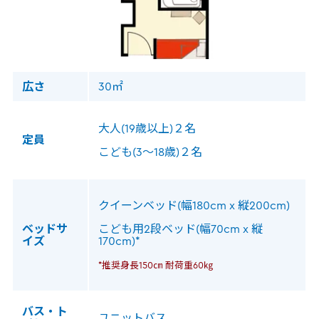
広さ
30㎡
大人(19歳以上)２名
定員
こども(3～18歳)２名
クイーンベッド(幅180cm x 縦200cm)
ベッドサ
こども用2段ベッド(幅70cm x 縦
イズ
170cm)*
*推奨身長150㎝ 耐荷重60㎏
バス・ト
ユニットバス