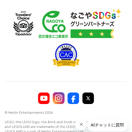
© Merlin Entertainments 2026
LEGO, the LEGO logo, the Brick and Knob configurations, the Minifigure
and LEGOLAND are trademarks of the LEGO Group.©2026 The LEGO Group.
LEGOLAND is a part of Merlin Entertainments Ltd.