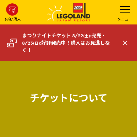
メ
メ
ニ
イ
ュ
ー
ン
予約/購入
メニュー
を
コ
開
く
ン
まつりナイトチケット 8/22
:完売・
(土)
テ
8/23
:好評発売中！
購入はお見逃しな
(日)
閉
ン
く！
じ
ツ
る
へ
チケットについて