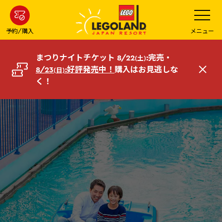
メ
メ
ニ
イ
ュ
ー
ン
予約/購入
メニュー
を
コ
開
く
ン
まつりナイトチケット 8/22
:完売・
(土)
テ
8/23
:好評発売中！
購入はお見逃しな
(日)
閉
ン
く！
じ
ツ
る
へ