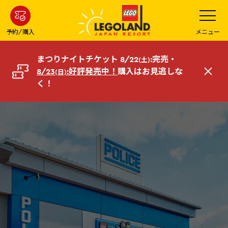
メ
メ
ニ
イ
ュ
ー
ン
予約/購入
メニュー
を
コ
開
く
ン
まつりナイトチケット 8/22
:完売・
(土)
テ
8/23
:好評発売中！
購入はお見逃しな
(日)
閉
ン
く！
じ
ツ
る
へ