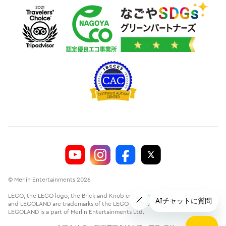
© Merlin Entertainments 2026
LEGO, the LEGO logo, the Brick and Knob configurations, the Minifigure
and LEGOLAND are trademarks of the LEGO Group.©2026 The LEGO Group.
LEGOLAND is a part of Merlin Entertainments Ltd.