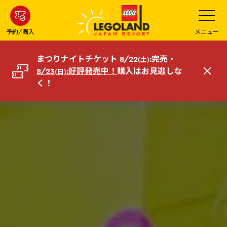
メ
メ
ニ
イ
ュ
ー
ン
予約/購入
メニュー
を
コ
開
く
ン
まつりナイトチケット 8/22
:完売・
(土)
テ
8/23
:好評発売中！
購入はお見逃しな
(日)
閉
ン
く！
じ
ツ
る
へ