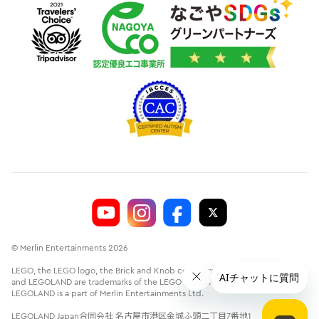
© Merlin Entertainments 2026
LEGO, the LEGO logo, the Brick and Knob configurations, the Minifigure
and LEGOLAND are trademarks of the LEGO Group.©2026 The LEGO Group.
LEGOLAND is a part of Merlin Entertainments Ltd.
LEGOLAND Japan合同会社 名古屋市港区金城ふ頭二丁目7番地1