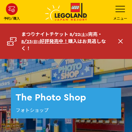
メ
メ
ニ
イ
ュ
ー
ン
予約/購入
メニュー
を
コ
開
く
ン
まつりナイトチケット 8/22
:完売・
(土)
テ
8/23
:好評発売中！
購入はお見逃しな
(日)
閉
ン
く！
じ
ツ
る
へ
The Photo Shop
フォトショップ