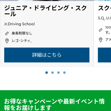
ジュニア・ドライビング・スク
スク
ール
S.Q.U.I
Jr.Driving School
1
す
身長制限なし
ア
レゴ･シティ,
詳細はこちら
お得なキャンペーンや最新イベント情
報をお届けします