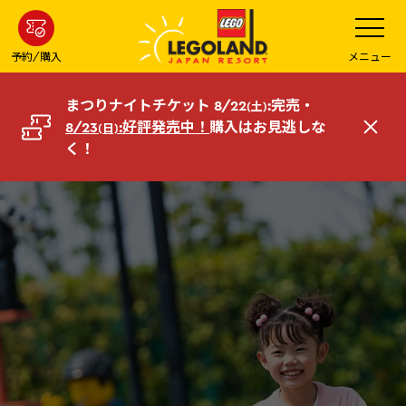
メ
メ
ニ
イ
ュ
ー
ン
予約/購入
メニュー
を
コ
開
く
ン
まつりナイトチケット 8/22
:完売・
(土)
テ
8/23
:好評発売中！
購入はお見逃しな
(日)
閉
ン
く！
じ
ツ
る
へ