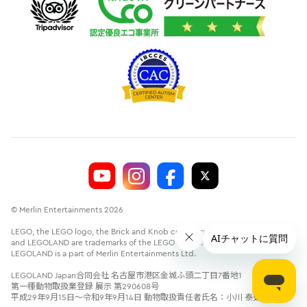
© Merlin Entertainments 2026
LEGO, the LEGO logo, the Brick and Knob configurations, the Minifigure
and LEGOLAND are trademarks of the LEGO Group.©2026 The LEGO Group.
LEGOLAND is a part of Merlin Entertainments Ltd.
LEGOLAND Japan合同会社 名古屋市港区金城ふ頭二丁目7番地1
第一種動物取扱業登録 展示 第290608号
平成29年9月15日～令和9年9月14日 動物取扱責任者氏名：小川 泰史