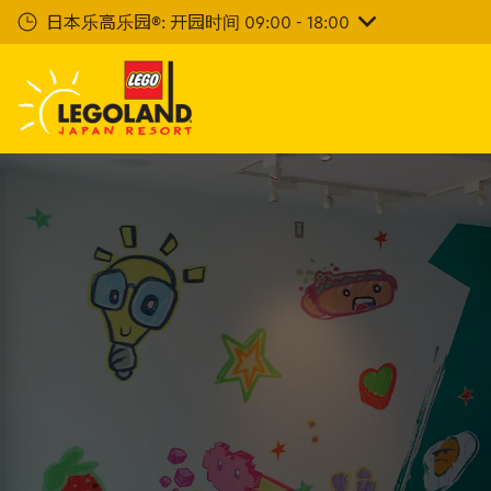
下
日本乐高乐园®: 开园时间 09:00 - 18:00
一
步
主
要
内
容