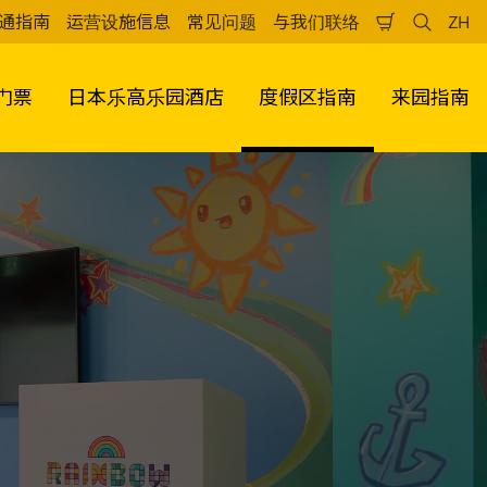
通指南
运营设施信息
常见问题
与我们联络
ZH
购
检
中
物
索
文
车
（
门票
日本乐高乐园酒店
度假区指南
来园指南