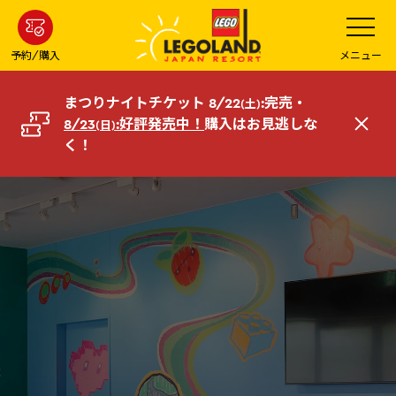
メ
メ
ニ
イ
ュ
ー
ン
予約/購入
メニュー
を
コ
開
く
ン
まつりナイトチケット 8/22
:完売・
(土)
テ
8/23
:好評発売中！
購入はお見逃しな
(日)
閉
ン
く！
じ
ツ
る
へ