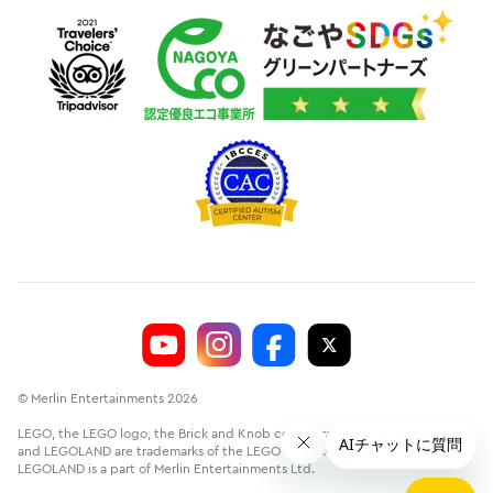
© Merlin Entertainments 2026
LEGO, the LEGO logo, the Brick and Knob configurations, the Minifigure
and LEGOLAND are trademarks of the LEGO Group.©2026 The LEGO Group.
LEGOLAND is a part of Merlin Entertainments Ltd.