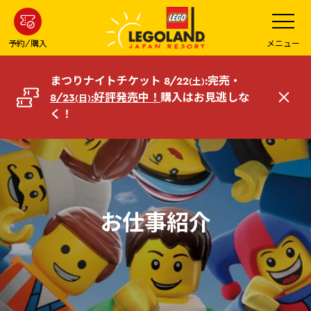
メ
メ
ニ
イ
ュ
ー
ン
予約/購入
メニュー
を
コ
開
く
ン
まつりナイトチケット 8/22
:完売・
(土)
テ
8/23
:好評発売中！
購入はお見逃しな
(日)
閉
ン
く！
じ
ツ
る
へ
お仕事紹介