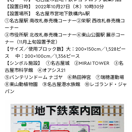
【設置日時】 2022年10月27日（木）10時30分
【設置場所】 名古屋市営地下鉄構内4駅
①名古屋駅 南改札券売機コーナー②栄駅 西改札券売機コ
ーナー
③市役所駅 北改札券売機コーナー④東山公園駅 展示コー
ナー（11月上旬設置予定）
【サイズ／使用ブロック数】大：200×150cm／1,528ピー
ス 中：200×100cm／1,356ピース
【シンボル施設】 ①名古屋城 ②MIRAI TOWER ③名
古屋市科学館 ④オアシス21
⑤バンテリンドーム ナゴヤ ⑥熱田神宮 ⑦瑞穂運動場
⑧東山動植物園 ⑨名古屋港水族館 ⑩レゴランド・ジャ
パン