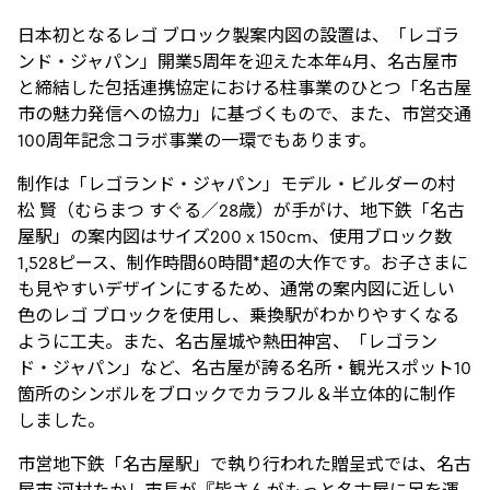
日本初となるレゴ ブロック製案内図の設置は、「レゴラ
ンド・ジャパン」開業5周年を迎えた本年4月、名古屋市
と締結した包括連携協定における柱事業のひとつ「名古屋
市の魅力発信への協力」に基づくもので、また、市営交通
100周年記念コラボ事業の一環でもあります。
制作は「レゴランド・ジャパン」モデル・ビルダーの村
松 賢（むらまつ すぐる／28歳）が手がけ、地下鉄「名古
屋駅」の案内図はサイズ200 x 150cm、使用ブロック数
1,528ピース、制作時間60時間*超の大作です。お子さまに
も見やすいデザインにするため、通常の案内図に近しい
色のレゴ ブロックを使用し、乗換駅がわかりやすくなる
ように工夫。また、名古屋城や熱田神宮、「レゴラン
ド・ジャパン」など、名古屋が誇る名所・観光スポット10
箇所のシンボルをブロックでカラフル＆半立体的に制作
しました。
市営地下鉄「名古屋駅」で執り行われた贈呈式では、名古
屋市 河村たかし市長が『皆さんがもっと名古屋に足を運