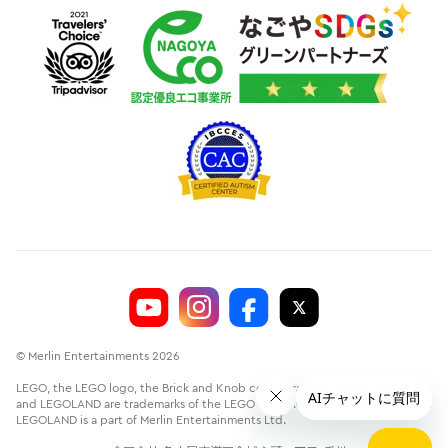
© Merlin Entertainments 2026
LEGO, the LEGO logo, the Brick and Knob configurations, the Minifigure
and LEGOLAND are trademarks of the LEGO Group.©2026 The LEGO Group.
LEGOLAND is a part of Merlin Entertainments Ltd.