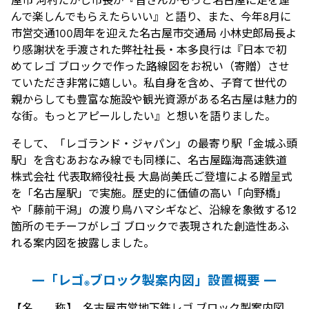
んで楽しんでもらえたらいい』と語り、また、今年8月に
市営交通100周年を迎えた名古屋市交通局 小林史郎局長よ
り感謝状を手渡された弊社社長・本多良行は『日本で初
めてレゴ ブロックで作った路線図をお祝い（寄贈）させ
ていただき非常に嬉しい。私自身を含め、子育て世代の
親からしても豊富な施設や観光資源がある名古屋は魅力的
な街。もっとアピールしたい』と想いを語りました。
そして、「レゴランド・ジャパン」の最寄り駅「金城ふ頭
駅」を含むあおなみ線でも同様に、名古屋臨海高速鉄道
株式会社 代表取締役社長 大島尚美氏ご登壇による贈呈式
を「名古屋駅」で実施。歴史的に価値の高い「向野橋」
や「藤前干潟」の渡り鳥ハマシギなど、沿線を象徴する12
箇所のモチーフがレゴ ブロックで表現された創造性あふ
れる案内図を披露しました。
―「レゴ
ブロック製案内図」設置概要 ―
®
【名 称】 名古屋市営地下鉄レゴ ブロック製案内図