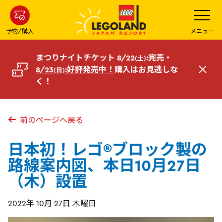
メ
メ
ニ
イ
ュ
ー
ン
予約/購入
メニュー
を
コ
開
く
ン
まつりナイトチケット 8/22
:完売・
(土)
テ
8/23
:好評発売中！
購入はお見逃しな
(日)
閉
ン
く！
じ
ツ
る
へ
前のページへ戻る
日本初！レゴ®ブロック製の
路線案内図、本日10月27日
（木）設置
2022年 10月 27日 木曜日