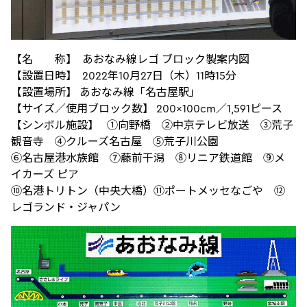
【名 称】 あおなみ線レゴ ブロック製案内図
【設置日時】 2022年10月27日（木）11時15分
【設置場所】 あおなみ線「名古屋駅」
【サイズ／使用ブロック数】 200×100cm／1,591ピース
【シンボル施設】 ①向野橋 ②中京テレビ放送 ③荒子
観音寺 ④クルーズ名古屋 ⑤荒子川公園
⑥名古屋港水族館 ⑦藤前干潟 ⑧リニア鉄道館 ⑨メ
イカーズ ピア
⑩名港トリトン（中央大橋）⑪ポートメッセなごや ⑫
レゴランド・ジャパン