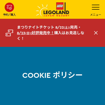
メ
メ
ニ
イ
ュ
ー
ン
予約/購入
メニュー
を
コ
開
く
ン
まつりナイトチケット 8/22
:完売・
(土)
テ
8/23
:好評発売中！
購入はお見逃しな
(日)
閉
ン
く！
じ
ツ
る
へ
COOKIE ポリシー