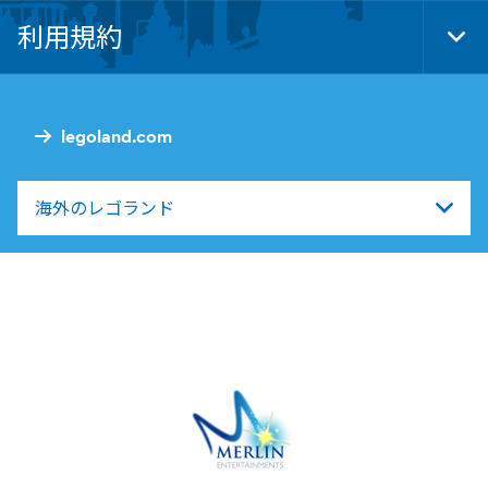
Nav
利用規約
Tog
Foo
Nav
legoland.com
海外のレゴランド