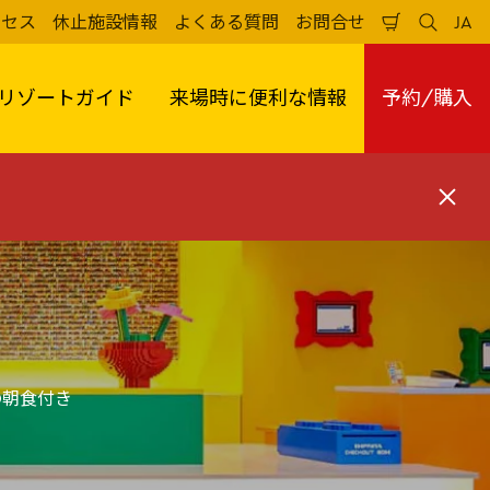
クセス
休止施設情報
よくある質問
お問合せ
JA
買
検
日
い
索
本
物
す
語
か
る
リゾートガイド
来場時に便利な情報
予約/購入
ご
閉
じ
る
の朝食付き