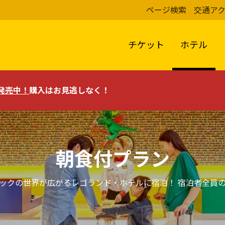
ページ検索
交通ア
チケット
ホテル
評発売中！
購入はお見逃しなく！
朝食付プラン
ックの世界が広がるレゴランド・ホテルに宿泊！ 宿泊者全員