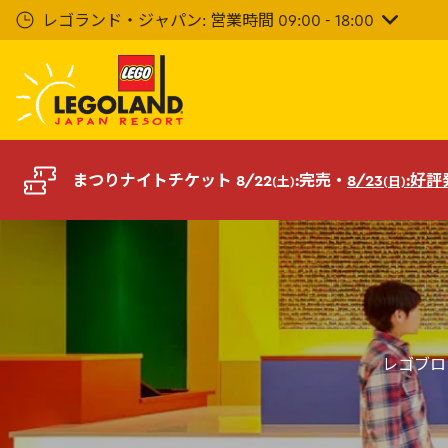
メ
レゴランド・ジャパン: 営業時間 09:00 - 18:00
イ
ン
コ
ン
テ
ン
ツ
まつりナイトチケット 8/22
:完売・
8/23
:好
(土)
(日)
へ
レゴブロ