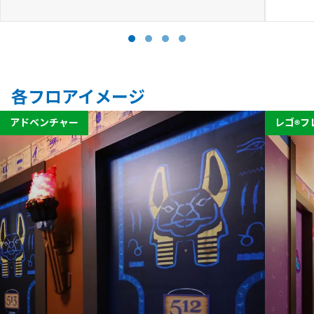
各フロアイメージ
アドベンチャー
レゴ®フ