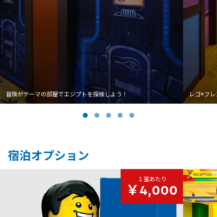
冒険がテーマの部屋でエジプトを探検しよう！
レゴ®フ
宿泊オプション
１室あたり
￥4,000