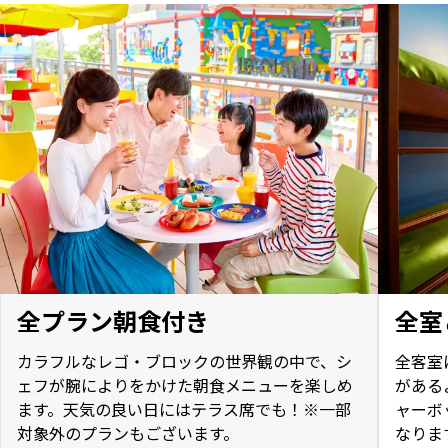
全プラン朝食付き
全室
カラフルなレゴ・ブロックの世界観の中で、シ
全客室
ェフが腕によりをかけた朝食メニューを楽しめ
がある
ます。天気の良い日にはテラス席でも！※一部
ャーボ
対象外のプランもございます。
なりま