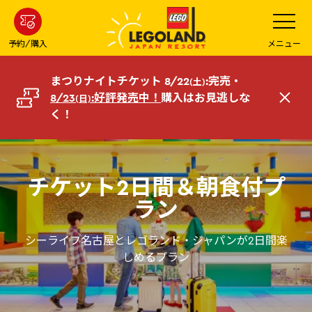
メ
メ
ニ
イ
ュ
ー
ン
予約/購入
メニュー
を
コ
開
く
ン
まつりナイトチケット 8/22
:完売・
(土)
テ
8/23
:好評発売中！
購入はお見逃しな
(日)
閉
ン
く！
じ
ツ
る
へ
チケット2日間＆朝食付プ
ラン
シーライフ名古屋とレゴランド・ジャパンが2日間楽
しめるプラン