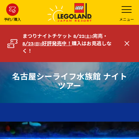
メ
メ
ニ
イ
ュ
ー
ン
予約/購入
メニュー
を
コ
開
く
ン
まつりナイトチケット 8/22
:完売・
(土)
テ
8/23
:好評発売中！
購入はお見逃しな
(日)
閉
ン
く！
じ
ツ
る
へ
名古屋シーライフ水族館 ナイト
ツアー