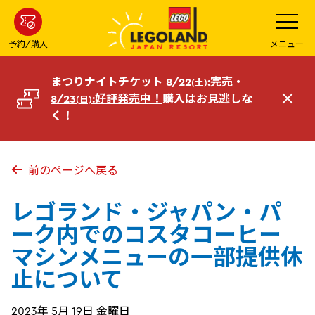
メ
メ
ニ
イ
ュ
ー
ン
予約/購入
メニュー
を
コ
開
く
ン
まつりナイトチケット 8/22
:完売・
(土)
テ
8/23
:好評発売中！
購入はお見逃しな
(日)
閉
ン
く！
じ
ツ
る
へ
前のページへ戻る
レゴランド・ジャパン・パ
ーク内でのコスタコーヒー
マシンメニューの一部提供休
止について
2023年 5月 19日 金曜日