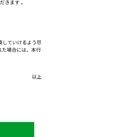
だきます 。
築していけるよう尽
れた場合には、本行
以上