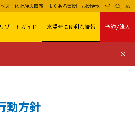
クセス
休止施設情報
よくある質問
お問合せ
JA
買
検
日
い
索
本
物
す
語
か
る
リゾートガイド
来場時に便利な情報
予約/購入
ご
閉
じ
る
行動方針