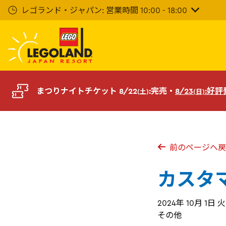
メ
レゴランド・ジャパン: 営業時間 10:00 - 18:00
イ
ン
コ
ン
テ
ン
ツ
まつりナイトチケット 8/22
:完売・
8/23
:好
(土)
(日)
へ
前のページへ戻
カスタ
2024年 10月 1日 
その他