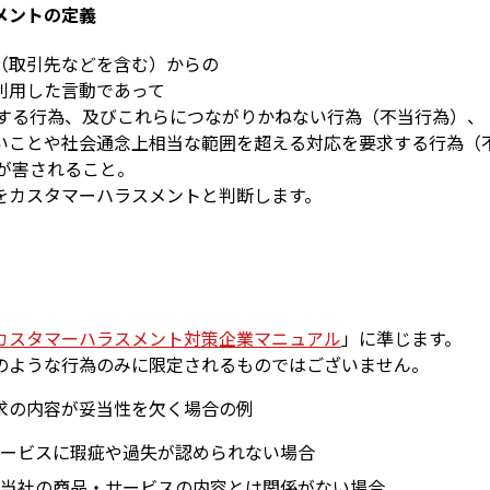
メントの定義
（取引先などを含む）からの
を利用した言動であって
該当する行為、及びこれらにつながりかねない行為（不当行為）、
いことや社会通念上相当な範囲を超える対応を要求する行為（
境が害されること。
をカスタマーハラスメントと判断します。
カスタマーハラスメント対策企業マニュアル
」に準じます。
のような行為のみに限定されるものではございません。
求の内容が妥当性を欠く場合の例
ービスに瑕疵や過失が認められない場合
当社の商品・サービスの内容とは関係がない場合