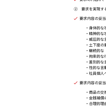
② 要求を実現す
要求内容の妥当
・身体的な攻撃
・精神的な攻撃
・威圧的な
・土下座の
・継続的な（繰
・拘束的な行動
・差別的な
・性的な言
・社員個人へ
要求内容の妥当
・商品の交換
・金銭補償の
・合理的理由の