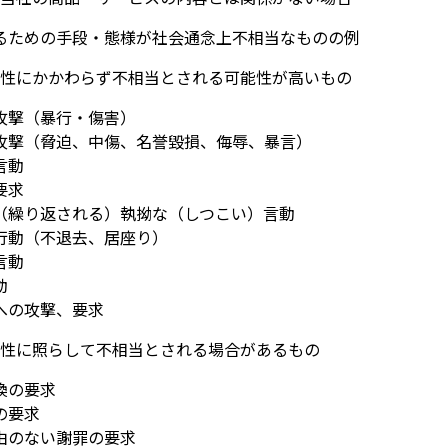
るための手段・態様が社会通念上不相当なものの例
性にかかわらず不相当とされる可能性が高いもの
（暴行・傷害）
（脅迫、中傷、名誉毀損、侮辱、暴言）
言動
要求
り返される）執拗な（しつこい）言動
（不退去、居座り）
言動
動
の攻撃、要求
性に照らして不相当とされる場合があるもの
の要求
要求
ない謝罪の要求