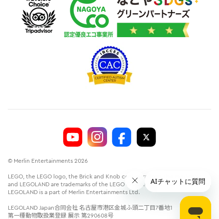
© Merlin Entertainments 2026
LEGO, the LEGO logo, the Brick and Knob configurations, the Minifigure
and LEGOLAND are trademarks of the LEGO Group.©2026 The LEGO Group.
LEGOLAND is a part of Merlin Entertainments Ltd.
LEGOLAND Japan合同会社 名古屋市港区金城ふ頭二丁目7番地1
第一種動物取扱業登録 展示 第290608号