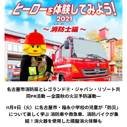
名古屋市消防局とレゴランド🄬・ジャパン・リゾート共
同PR活動 ―全国秋の火災予防運動―
11月9日（火）に名古屋市・稲永小学校の児童が「防災」
について楽しく学ぶ 消防車や救急車、消防バイクが集
結！消火器を使用した模擬消火体験も