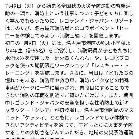
11月9日（火）から始まる全国秋の火災予防運動の啓発活
動の一環と、消防士という仕事について子どもたちに楽し
く学んでもらうために、レゴランド・ジャパン・リゾート
はこのたび、名古屋市消防局とのコラボイベント「ヒー
ローを体験してみよう ∼消防士編∼」を開催します。
初日の11月9日（火）には、名古屋市港区の稲永小学校よ
り4年生（計56名）をご招待し、消防局員が子どもたちに
水消火器を使用した「消火器くんれん」や、レゴ🄬ブロ
ックを使った期間限定ワークショップ「レスキュー・ト
レーニング」を実施します。さらに、当日は子どもたちの
憧れでもある、消防車や救急車、消防バイクなどの特殊
車両がパークに一堂に展示され、普段目にすることので
きない消防の車両を間近でご覧いただけます。また、期間
中レゴランド・ジャパンの安全を担う女性消防士の新キ
ャラクター「クレア」が初登場し、名古屋市消防局のマス
コット「ケッシィ」とともに、レゴランドでしか体験で
きないアクティビティを通じて、子どもたちに火事を予防
することの大切さを学んでいただき、地域の火災予防運動