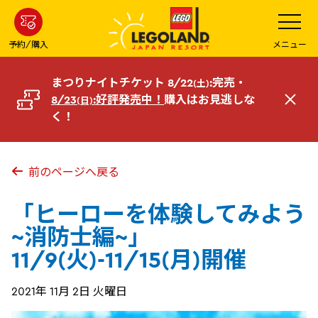
メ
メ
ニ
イ
ュ
ー
ン
予約/購入
メニュー
を
コ
開
く
ン
まつりナイトチケット 8/22
:完売・
(土)
テ
8/23
:好評発売中！
購入はお見逃しな
(日)
閉
ン
く！
じ
ツ
る
へ
前のページへ戻る
「ヒーローを体験してみよう
~消防士編~」
11/9(火)-11/15(月)開催
2021年 11月 2日 火曜日