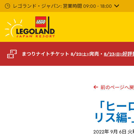
メ
レゴランド・ジャパン: 営業時間 09:00 - 18:00
イ
ン
コ
ン
テ
ン
ツ
まつりナイトチケット 8/22
:完売・
8/23
:好
(土)
(日)
へ
前のページへ戻
「ヒーロ
リス編-
2022年 9月 6日 