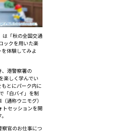
」は「秋の全国交通
ロックを用いた楽
ーを体験してみよ
き、港警察署の
みを楽しく学んでい
をもとにパーク内に
クで「白バイ」を制
車（通称ウニモグ）
ォトセッションを開
す。
警察官のお仕事につ