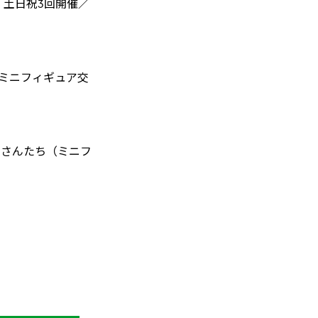
・土日祝3回開催／
ミニフィギュア交
りさんたち（ミニフ