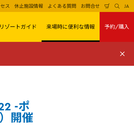
クセス
休止施設情報
よくある質問
お問合せ
JA
買
検
日
い
索
本
物
す
語
か
る
リゾートガイド
来場時に便利な情報
予約/購入
ご
閉
じ
る
2 -ポ
木）開催