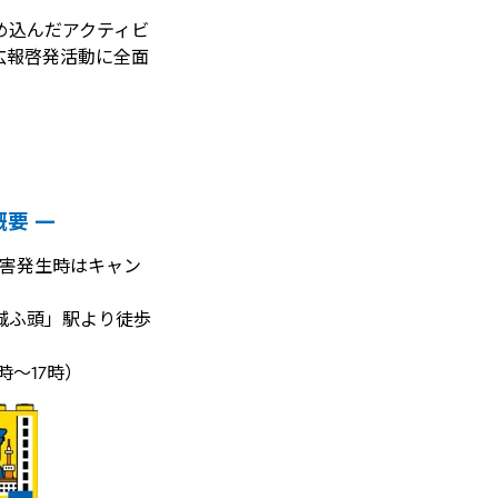
め込んだアクティビ
広報啓発活動に全面
概要 ―
急災害発生時はキャン
金城ふ頭」駅より徒歩
時～17時）