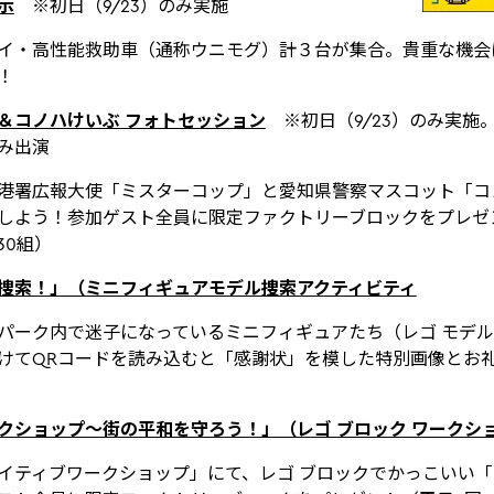
示
※初日（9/23）のみ実施
イ・高性能救助車（通称ウニモグ）計３台が集合。貴重な機会
！
＆コノハけいぶ フォトセッション
※初日（9/23）のみ実施。
み出演
港署広報大使「ミスターコップ」と愛知県警察マスコット「コ
しよう！参加ゲスト全員に限定ファクトリーブロックをプレゼント
30組）
捜索！」（ミニフィギュアモデル捜索アクティビティ
パーク内で迷子になっているミニフィギュアたち（レゴ モデル
けてQRコードを読み込むと「感謝状」を模した特別画像とお
クショップ～街の平和を守ろう！」（レゴ ブロック ワークシ
イティブワークショップ」にて、レゴ ブロックでかっこいい