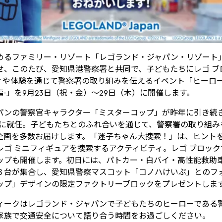
めるファミリー・リゾート「レゴランド・ジャパン・リゾート
せ、このたび、愛知県港警察署と共同で、子どもたちにレゴ ブ
ィや体験を通じて警察署の取り組みを伝えるイベント「ヒーロ
ス編-」を9月23日（祝・金）～29日（木）に開催します。
パンの警察官キャラクター「ミスターコップ」が昨年に引き続
大使に就任。子どもたちとのふれ合いを通じて、警察署の取り組
企画を多数お届けします。「迷子ちゃん大捜索！」は、ヒント
レゴ ミニフィギュアを捜索するアクティビティ。レゴ ブロッ
ップも開催します。初日には、パトカー・白バイ・高性能救助
３台が集合し、愛知県警察マスコット「コノハけいぶ」とのフ
ップ」デザインの限定ファクトリーブロックをプレゼントしま
ィークはレゴランド・ジャパンで子どもたちのヒーローである
家族で交通安全について語り合う時間をお過ごしください。