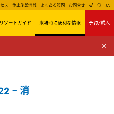
クセス
休止施設情報
よくある質問
お問合せ
JA
買
検
日
い
索
本
物
す
語
か
る
リゾートガイド
来場時に便利な情報
予約/購入
ご
閉
じ
る
 - 消