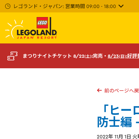
メ
レゴランド・ジャパン: 営業時間 09:00 - 18:00
イ
ン
コ
ン
テ
ン
ツ
まつりナイトチケット 8/22
:完売・
8/23
:好
(土)
(日)
へ
前のページへ戻
「ヒーロ
防士編 -
2022年 11月 1日 