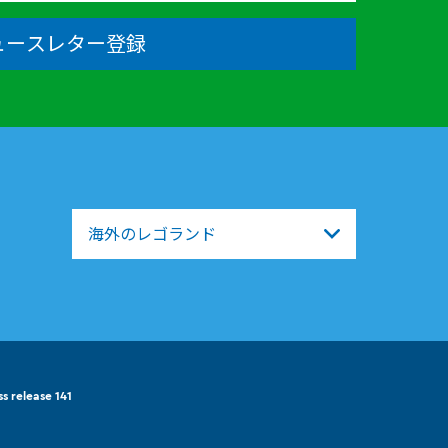
ュースレター登録
海外のレゴランド
ss release 141