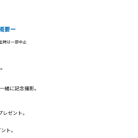
催概要ー
生時は一部中止
>
一緒に記念撮影。
プレゼント。
ゼント。