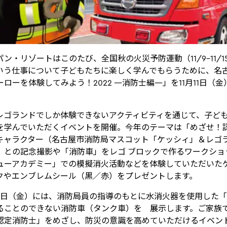
ン・リゾートはこのたび、全国秋の火災予防運動（11/9-11/
いう仕事について子どもたちに楽しく学んでもらうために、名
ローを体験してみよう！2022 ―消防士編―」を11月11日（金
レゴランドでしか体験できないアクティビティを通じて、子ど
を学んでいただくイベントを開催。今年のテーマは「めざせ！
キャラクター（名古屋市消防局マスコット「ケッシィ」＆レゴ
）との記念撮影や「消防車」をレゴ ブロックで作るワークショ
ューアカデミー」での模擬消火活動などを体験していただいた
クやエンブレムシール（黒／赤）をプレゼントします。
月11日（金）には、消防局員の指導のもとに水消火器を使用した
ることのできない消防車（タンク車）を 展示します。ご家族
認定消防士」をめざし、防災の意識を高めていただけるイベン