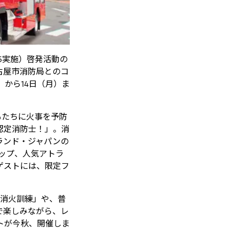
15実施）啓発活動の
古屋市消防局とのコ
）から14日（月）ま
もたちに火事を予防
認定消防士！」。消
ランド・ジャパンの
ップ、人気アトラ
ゲストには、限定フ
「消火訓練」や、普
で楽しみながら、レ
トが今秋、開催しま