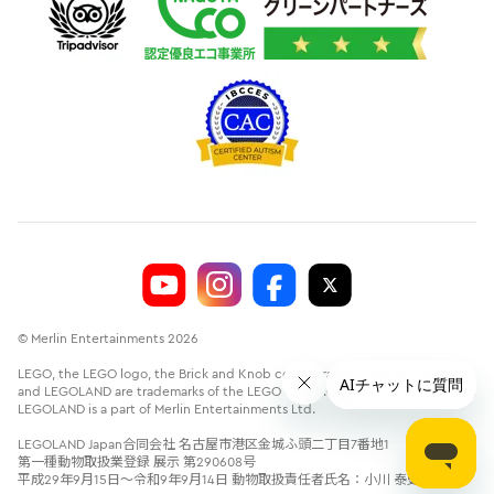
© Merlin Entertainments 2026
LEGO, the LEGO logo, the Brick and Knob configurations, the Minifigure
and LEGOLAND are trademarks of the LEGO Group.©2026 The LEGO Group.
LEGOLAND is a part of Merlin Entertainments Ltd.
LEGOLAND Japan合同会社 名古屋市港区金城ふ頭二丁目7番地1
第一種動物取扱業登録 展示 第290608号
平成29年9月15日～令和9年9月14日 動物取扱責任者氏名：小川 泰史