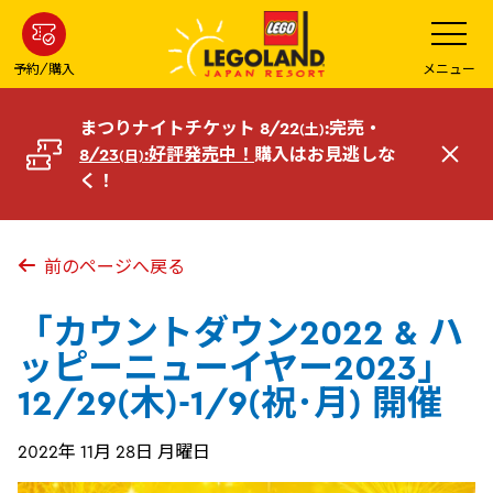
メ
メ
ニ
イ
ュ
ー
ン
予約/購入
メニュー
を
コ
開
く
ン
まつりナイトチケット 8/22
:完売・
(土)
テ
8/23
:好評発売中！
購入はお見逃しな
(日)
閉
ン
く！
じ
ツ
る
へ
前のページへ戻る
「カウントダウン2022 & ハ
ッピーニューイヤー2023」
12/29(木)-1/9(祝･月) 開催
2022年 11月 28日 月曜日