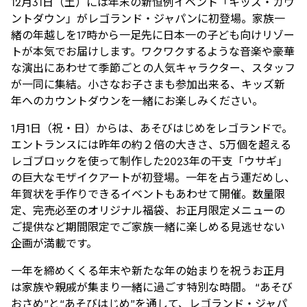
12月31日（土）には年末の新恒例イベント「キッズ・カウ
ントダウン」がレゴランド・ジャパンに初登場。家族一
緒の年越しを17時から一足先に日本一の子ども向けリゾー
トが本気でお届けします。ワクワクするような音楽や豪華
な演出にあわせて季節ごとの人気キャラクター、スタッフ
が一同に集結。小さなお子さまも参加出来る、キッズ新
年へのカウントダウンを一緒にお楽しみください。
1月1日（祝・日）からは、あそびはじめをレゴランドで。
エントランスには昨年の約２倍の大きさ、5万個を超える
レゴブロックを使って制作した2023年の干支「ウサギ」
の巨大なモザイクアートが初登場。一年を占う運だめし、
年賀状を手作りできるイベントもあわせて開催。数量限
定、完売必至のオリジナル福袋、お正月限定メニューの
ご提供など期間限定でご家族一緒に楽しめる見逃せない
企画が満載です。
一年を締めくくる年末や新たな年の始まりを祝うお正月
は家族や親戚が集まり一緒に過ごす特別な時間。 “あそび
おさめ”と“あそびはじめ”を通して、レゴランド・ジャパ