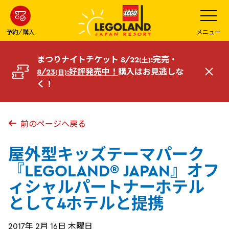
メ
メ
ニ
イ
ュ
ー
ン
予約/購入
メニュー
を
コ
開
く
ン
まつりナイトチケット 8/22
:完売・
(土)
テ
8/23
:好評発売中！
購入はお見逃しな
(日)
閉
ン
く！
じ
ツ
る
へ
前のページへ戻る
屋外型キッズテーマパーク
『LEGOLAND® JAPAN』オフ
ィシャルパートナーホテル
として4ホテルと提携
2017年 2月 16日 木曜日