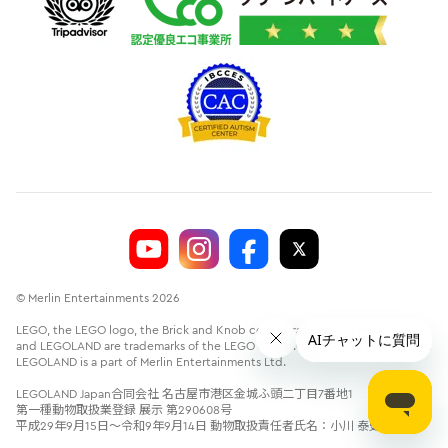
© Merlin Entertainments 2026
LEGO, the LEGO logo, the Brick and Knob configurations, the Minifigure
and LEGOLAND are trademarks of the LEGO Group.©2026 The LEGO Group.
LEGOLAND is a part of Merlin Entertainments Ltd.
LEGOLAND Japan合同会社 名古屋市港区金城ふ頭二丁目7番地1
第一種動物取扱業登録 展示 第290608号
平成29年9月15日～令和9年9月14日 動物取扱責任者氏名：小川 泰史