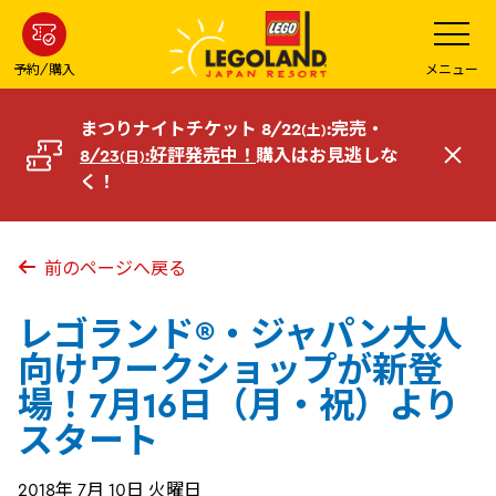
メ
メ
ニ
イ
ュ
ー
ン
予約/購入
メニュー
を
コ
開
く
ン
まつりナイトチケット 8/22
:完売・
(土)
テ
8/23
:好評発売中！
購入はお見逃しな
(日)
閉
ン
く！
じ
ツ
る
へ
前のページへ戻る
レゴランド®・ジャパン大人
向けワークショップが新登
場！7月16日（月・祝）より
スタート
2018年 7月 10日 火曜日