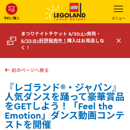
メ
メ
ニ
イ
ュ
ー
ン
予約/購入
メニュー
を
コ
開
く
ン
まつりナイトチケット 8/22
:完売・
(土)
テ
8/23
:好評発売中！
購入はお見逃しな
(日)
閉
ン
く！
じ
ツ
る
へ
前のページへ戻る
『レゴランド®・ジャパン』
人気ダンスを踊って豪華賞品
をGETしよう！「Feel the
Emotion」ダンス動画コンテ
ストを開催