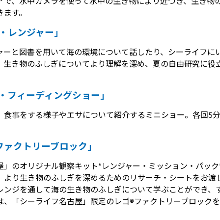
アで、水中カメラを使って水中の生き物により近づき、生き物
きます。
・レンジャー」
ャーと図書を用いて海の環境について話したり、シーライフに
、生き物のふしぎについてより理解を深め、夏の自由研究に役
・フィーディングショー」
、食事をする様子やエサについて紹介するミニショー。各回5
ファクトリーブロック」
屋」のオリジナル観察キット“レンジャー・ミッション・パック
、より生き物のふしぎを深めるためのリサーチ・シートをお渡
レンジを通して海の生き物のふしぎについて学ぶことができ、
は、「シーライフ名古屋」限定のレゴ®ファクトリーブロック