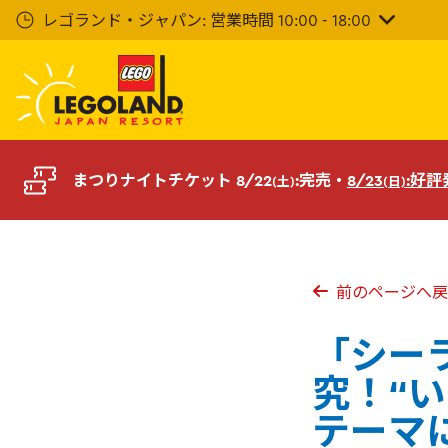
メ
レゴランド・ジャパン: 営業時間 10:00 - 18:00
イ
ン
コ
ン
テ
ン
ツ
まつりナイトチケット 8/22
:完売・
8/23
:好
(土)
(日)
へ
前のページへ戻
「シー
究！“
テーマに