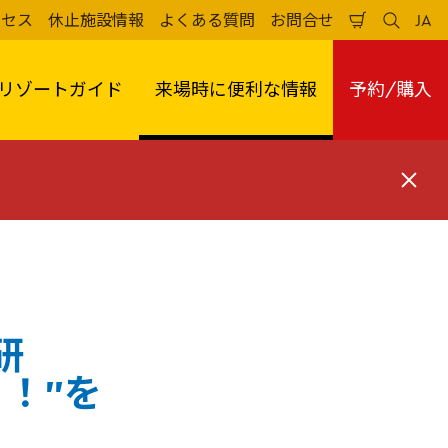
クセス
休止施設情報
よくある質問
お問合せ
JA
買
検
日
い
索
本
物
す
語
か
る
リゾートガイド
来場時に便利な情報
予約/購入
ご
閉
じ
る
研
！”を