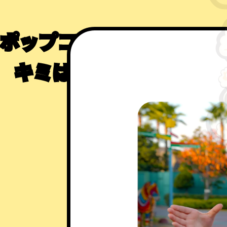
じ
け
る！
ポップコーン・バケツ、
と
び
キミはもう準備OK？
だ
す！
ポ
ッ
プ
コ
ー
ン
キ
ャ
ン
ペ