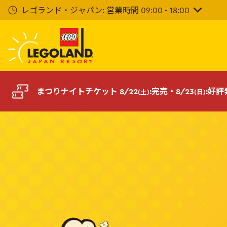
メ
レゴランド・ジャパン: 営業時間 09:00 - 18:00
イ
ン
コ
ン
テ
ン
ツ
へ
まつりナイトチケット 8/22
:完売・
8/23
:好
(土)
(日)
ポ
ッ
プ
コ
ー
ン
ジ