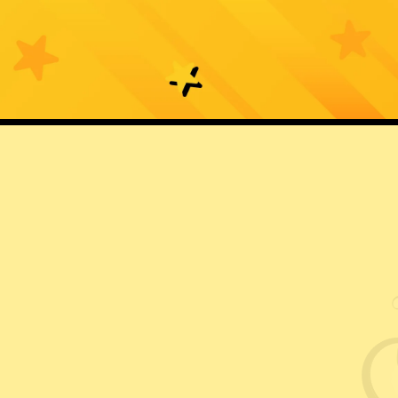
プ
コ
ー
ン
キ
ポ
ャ
ッ
ン
プ
コ
ペ
ー
ー
ン
ン
ジ
ュ
ニ
ア
の
は