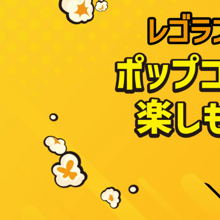
ュ
ニ
ア
の
は
じ
け
る！
と
び
だ
す！
ポ
ッ