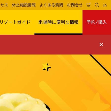
クセス
休止施設情報
よくある質問
お問合せ
JA
買
検
日
い
索
本
物
す
語
か
る
リゾートガイド
来場時に便利な情報
予約/購入
ご
閉
じ
る