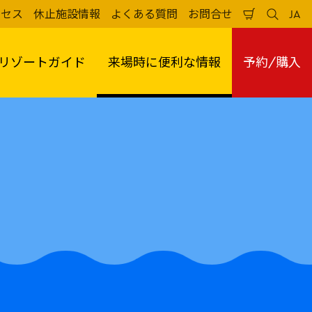
クセス
休止施設情報
よくある質問
お問合せ
JA
買
検
日
い
索
本
物
す
語
か
る
リゾートガイド
来場時に便利な情報
予約/購入
ご