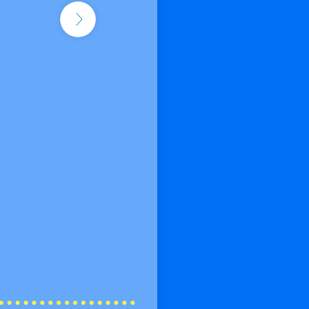
②メー
画面に
メールアド