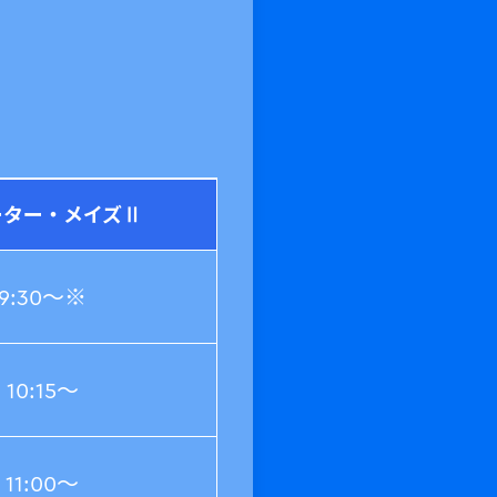
ーター・
メイズⅡ
9:30～※
10:15～
11:00～