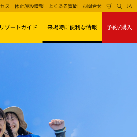
JA
セス
休止施設情報
よくある質問
お問合せ
買
検
日
い
索
本
物
す
語
か
る
リゾートガイド
来場時に便利な情報
予約/購入
ご
予約制
全面リニューアル
ウォーター・メイズⅡ
しゃ～くねつ
海賊団と
灼熱
シャクササイズ
予約制
スプラッシュ・パッド
パイレーツ・ショア エリア