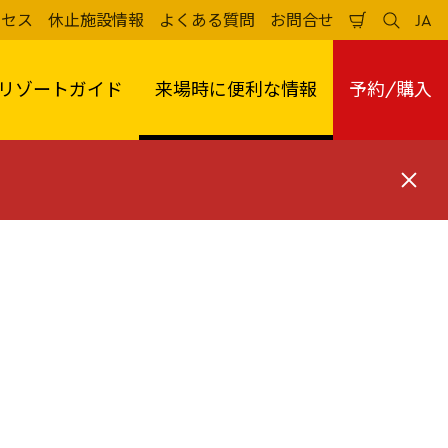
クセス
休止施設情報
よくある質問
お問合せ
JA
買
検
日
い
索
本
物
す
語
か
る
リゾートガイド
来場時に便利な情報
予約/購入
ご
閉
じ
る